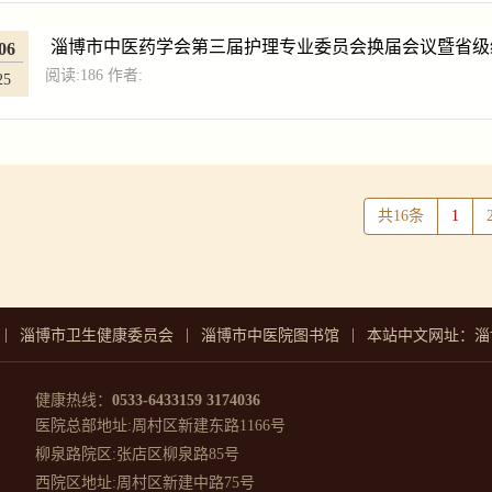
淄博市中医药学会第三届护理专业委员会换届会议暨省级
06
阅读:
186
作者:
办
25
共16条
1
|
|
|
淄博市卫生健康委员会
淄博市中医院图书馆
本站中文网址：淄
健康热线：
0533-6433159 3174036
医院总部地址:周村区新建东路1166号
柳泉路院区:张店区柳泉路85号
西院区地址:周村区新建中路75号