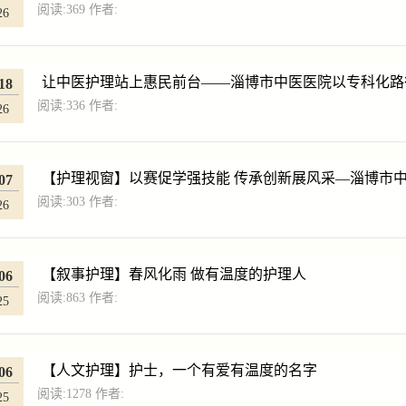
阅读:
369
作者:
26
让中医护理站上惠民前台——淄博市中医医院以专科化路
18
阅读:
336
作者:
26
【护理视窗】以赛促学强技能 传承创新展风采—淄博市中医
07
阅读:
303
作者:
26
【叙事护理】春风化雨 做有温度的护理人
06
阅读:
863
作者:
25
【人文护理】护士，一个有爱有温度的名字
06
阅读:
1278
作者:
25