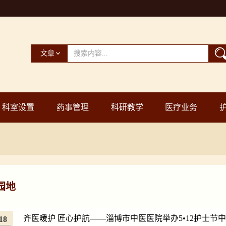
文章
科室设置
药事管理
科研教学
医疗业务
园地
齐医暖护 匠心护航——淄博市中医医院举办5•12护士节
18