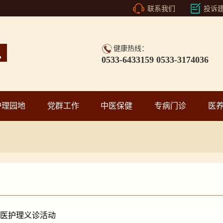
联系我们
投诉
健康热线：
0533-6433159 0533-3174036
护理园地
党群工作
中医保健
专病门诊
医
中医护理义诊活动