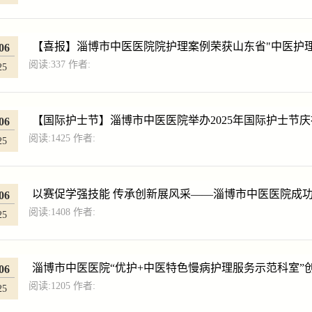
【喜报】淄博市中医医院院护理案例荣获山东省"中医护
06
阅读:
337
作者:
25
【国际护士节】淄博市中医医院举办2025年国际护士节
06
阅读:
1425
作者:
25
以赛促学强技能 传承创新展风采——淄博市中医医院成功举
06
阅读:
1408
作者:
25
淄博市中医医院“优护+中医特色慢病护理服务示范科室”
06
阅读:
1205
作者:
25