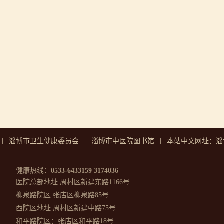
|
|
|
淄博市卫生健康委员会
淄博市中医院图书馆
本站中文网址：淄
健康热线：
0533-6433159 3174036
医院总部地址:周村区新建东路1166号
柳泉路院区:张店区柳泉路85号
西院区地址:周村区新建中路75号
和平路院区：张店区和平路18号