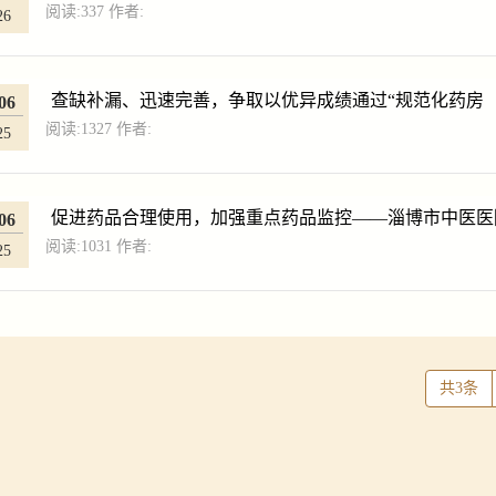
阅读:
337
作者:
26
查缺补漏、迅速完善，争取以优异成绩通过“规范化药房（
06
阅读:
1327
作者:
25
促进药品合理使用，加强重点药品监控——淄博市中医医院
06
阅读:
1031
作者:
25
共3条