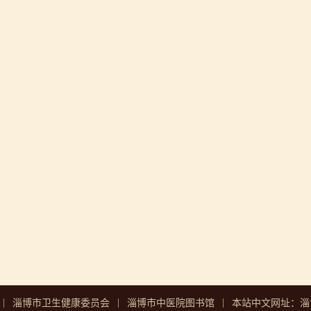
|
|
|
淄博市卫生健康委员会
淄博市中医院图书馆
本站中文网址：淄