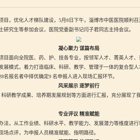
项目，优化人才梯队建设，
5
月
8
日下午，淄博市中医医院顺利召
士研究生等参加会议，医院党委副书记闫子君同志主持会议。
凝心聚力
谋篇布局
项目面向全院医、药、护、技各专业，按领军人才、菁英人才、
发展模式，着力打造临床、科研、教学、管理于一体的复合型人
28
名报名者中择优确定
9
名申报人进入现场汇报环节。
风采展示
逐梦前行
、科研教学成果、培养期发展规划等方面进行汇报，充分展现了
专业评议
精准赋能
办法，从工作业绩、科研水平、教学能力、发展潜力等维度进行
现场点评，为申报人员精准赋能、指明路径。