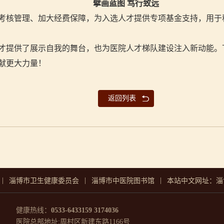
擘画蓝图
笃行致远
考核管理、加大经费保障，为入选人才提供专项基金支持，用于
才提供了展示自我的舞台，也为医院人才梯队建设注入新动能。
献更大力量！
返回列表
|
|
|
淄博市卫生健康委员会
淄博市中医院图书馆
本站中文网址：淄
健康热线：
0533-6433159 3174036
医院总部地址:周村区新建东路1166号