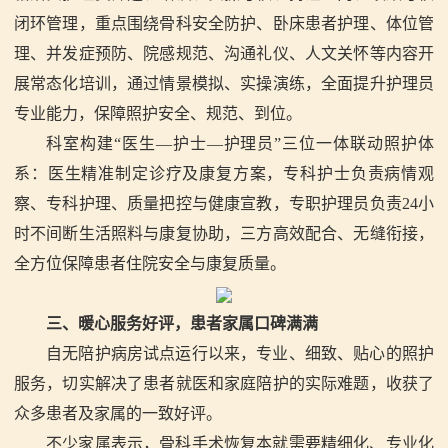
闭环管理，重点围绕骨科安全防护、卧床患者护理、体位管
理、并发症预防、院感规范、沟通礼仪、人文关怀等内容开
展常态化培训，通过情景模拟、实操演练，全面提升护理员
专业能力，保障照护安全、规范、到位。
科室构建“医生—护士—护理员”三位一体联动照护体
系：医生精准制定诊疗及康复方案，专科护士负责病情观
察、专科护理、质量把控与健康宣教，专职护理员负责
24
小
时不间断生活照料与康复协助，三方高效配合、无缝衔接，
全方位保障患者住院安全与康复质量。
三、暖心服务好评，患者家属口碑满满
自无陪护病房试点运行以来，专业、细致、贴心的照护
服务，切实解决了患者就医和家庭陪护的实际难题，收获了
众多患者及家属的一致好评。
不少家属表示，骨科手术恢复本就需要精细化、专业化