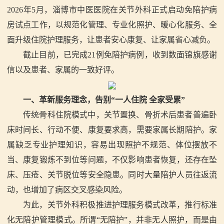
2026
年
5
月，淄博市中医医院在关节外科正式启动免陪护病
房试点工作，以规范化管理、专业化照护、暖心化服务、全
面升级住院护理服务，让患者安心康复、让家属省心减负。
截止目前，已完成
21
例免陪护病例，收到数面锦旗感谢
信以及患者、家属的一致好评。
一、革新服务理念，告别“一人住院
全家受累”
传统骨科住院模式中，关节置换、骨折术后患者普遍卧
床时间长、行动不便、康复要求高，需要家属长期陪护。家
属缺乏专业护理知识，容易出现照护不规范、体位摆放不
当、康复锻炼不到位等问题，不仅影响患者恢复，还存在坠
床、压疮、关节脱位等安全隐患。同时大量陪护人员往返流
动，也增加了病区交叉感染风险。
为此，关节外科积极推进护理服务模式改革，推行标准
化无陪护管理模式。所谓“无陪护”，并非无人照护，而是由