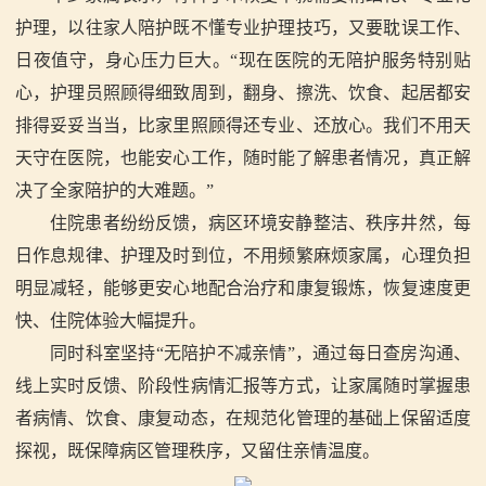
护理，以往家人陪护既不懂专业护理技巧，又要耽误工作、
日夜值守，身心压力巨大。“现在医院的无陪护服务特别贴
心，护理员照顾得细致周到，翻身、擦洗、饮食、起居都安
排得妥妥当当，比家里照顾得还专业、还放心。我们不用天
天守在医院，也能安心工作，随时能了解患者情况，真正解
决了全家陪护的大难题。”
住院患者纷纷反馈，病区环境安静整洁、秩序井然，每
日作息规律、护理及时到位，不用频繁麻烦家属，心理负担
明显减轻，能够更安心地配合治疗和康复锻炼，恢复速度更
快、住院体验大幅提升。
同时科室坚持“无陪护不减亲情”，通过每日查房沟通、
线上实时反馈、阶段性病情汇报等方式，让家属随时掌握患
者病情、饮食、康复动态，在规范化管理的基础上保留适度
探视，既保障病区管理秩序，又留住亲情温度。