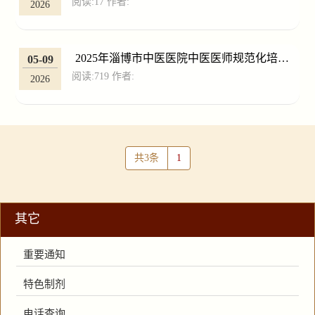
阅读:
17
作者:
意能获奖
2026
2025年淄博市中医医院中医医师规范化培训
05-09
阅读:
719
作者:
招生简章
2026
共3条
1
其它
重要通知
特色制剂
电话查询